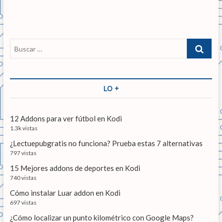
d
r
g
a
a
a
d
a
n
a
c
B
t
s
u
i
e
i
s
r
g
ó
c
i
u
a
LO +
n
o
i
r
r
e
d
…
:
n
12 Addons para ver fútbol en Kodi
e
t
1.3k vistas
e
e
¿Lectuepubgratis no funciona? Prueba estas 7 alternativas
:
n
797 vistas
15 Mejores addons de deportes en Kodi
t
740 vistas
r
Cómo instalar Luar addon en Kodi
a
697 vistas
d
¿Cómo localizar un punto kilométrico con Google Maps?