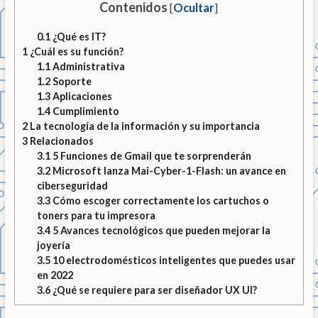
Contenidos
[
Ocultar
]
0.1
¿Qué es IT?
1
¿Cuál es su función?
1.1
Administrativa
1.2
Soporte
1.3
Aplicaciones
1.4
Cumplimiento
2
La tecnología de la información y su importancia
3
Relacionados
3.1
5 Funciones de Gmail que te sorprenderán
3.2
Microsoft lanza Mai-Cyber-1-Flash: un avance en
ciberseguridad
3.3
Cómo escoger correctamente los cartuchos o
toners para tu impresora
3.4
5 Avances tecnológicos que pueden mejorar la
joyería
3.5
10 electrodomésticos inteligentes que puedes usar
en 2022
3.6
¿Qué se requiere para ser diseñador UX UI?