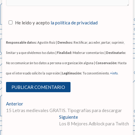
He leido y acepto
la política de privacidad
Responsable datos:
Agustín Ruiz |
Derechos:
Rectificar, acceder, portar, suprimir,
limitar y a que olvidemos tus datos |
Finalidad:
Moderar comentarios |
Destinatario:
No se comunicarán tus datos a persona u organización alguna |
Conservación:
Hasta
que el interesado solicite la supresión |
Legitimación:
Tu consentimiento.
+info
.
N
Anterior
E
15 Letras medievales GRATIS. Tipografías para descargar
n
a
t
Siguiente
E
v
r
Los 8 Mejores Adblock para Twitch
n
a
t
e