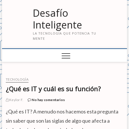
S
Desafío
a
l
Inteligente
t
a
LA TECNOLOGÍA QUE POTENCIA TU
r
MENTE
a
l
c
o
n
t
e
TECNOLOGÍA
n
¿Qué es IT y cuál es su función?
i
d
Keylor F.
No hay comentarios
o
¿Qué es IT? A menudo nos hacemos esta pregunta
sin saber que son las siglas de algo que afecta a