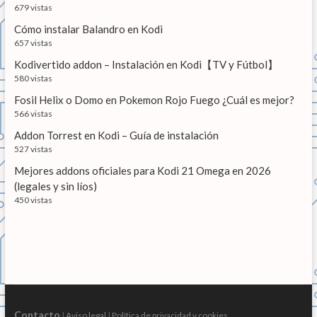
679 vistas
a
Cómo instalar Balandro en Kodi
s
657 vistas
Kodivertido addon – Instalación en Kodi【TV y Fútbol】
580 vistas
Fosil Helix o Domo en Pokemon Rojo Fuego ¿Cuál es mejor?
566 vistas
Addon Torrest en Kodi – Guía de instalación
527 vistas
Mejores addons oficiales para Kodi 21 Omega en 2026
(legales y sin líos)
450 vistas
Contacto
|
Aviso legal
|
Política de privacidad y cookies