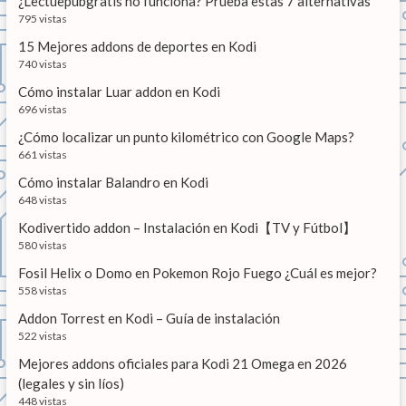
¿Lectuepubgratis no funciona? Prueba estas 7 alternativas
:
n
795 vistas
15 Mejores addons de deportes en Kodi
t
740 vistas
r
Cómo instalar Luar addon en Kodi
a
696 vistas
d
¿Cómo localizar un punto kilométrico con Google Maps?
661 vistas
a
Cómo instalar Balandro en Kodi
s
648 vistas
Kodivertido addon – Instalación en Kodi【TV y Fútbol】
580 vistas
Fosil Helix o Domo en Pokemon Rojo Fuego ¿Cuál es mejor?
558 vistas
Addon Torrest en Kodi – Guía de instalación
522 vistas
Mejores addons oficiales para Kodi 21 Omega en 2026
(legales y sin líos)
448 vistas