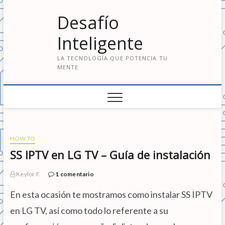
S
Desafío
a
l
Inteligente
t
a
LA TECNOLOGÍA QUE POTENCIA TU
r
MENTE
a
l
c
o
n
t
e
HOW TO
n
SS IPTV en LG TV – Guía de instalación
i
d
Keylor F.
1 comentario
o
En esta ocasión te mostramos como instalar SS IPTV
en LG TV, así como todo lo referente a su