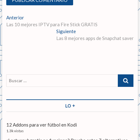
N
Anterior
E
Las 10 mejores IPTV para Fire Stick GRATIS
n
a
t
Siguiente
E
v
r
Las 8 mejores apps de Snapchat saver
n
a
t
e
d
r
g
a
a
a
d
a
n
a
c
B
t
s
u
i
e
i
s
r
g
ó
c
i
u
a
LO +
n
o
i
r
r
e
d
…
:
n
12 Addons para ver fútbol en Kodi
e
t
1.3k vistas
e
e