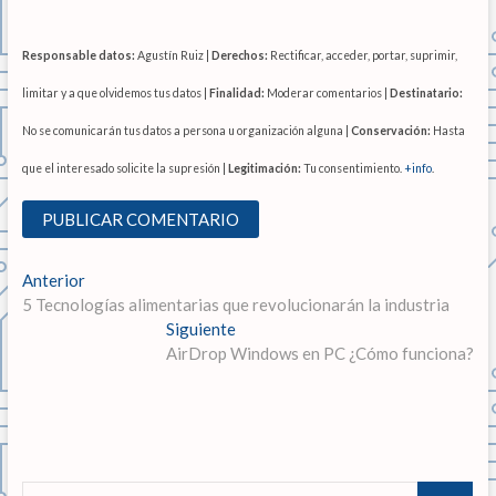
Responsable datos:
Agustín Ruiz |
Derechos:
Rectificar, acceder, portar, suprimir,
limitar y a que olvidemos tus datos |
Finalidad:
Moderar comentarios |
Destinatario:
No se comunicarán tus datos a persona u organización alguna |
Conservación:
Hasta
que el interesado solicite la supresión |
Legitimación:
Tu consentimiento.
+info
.
N
Anterior
E
5 Tecnologías alimentarias que revolucionarán la industria
n
a
t
Siguiente
E
v
r
AirDrop Windows en PC ¿Cómo funciona?
n
a
t
e
d
r
g
a
a
a
d
a
n
a
B