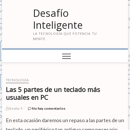
S
Desafío
a
l
Inteligente
t
a
LA TECNOLOGÍA QUE POTENCIA TU
r
MENTE
a
l
c
o
n
t
e
TECNOLOGÍA
n
Las 5 partes de un teclado más
i
usuales en PC
d
o
Keylor F.
No hay comentarios
En esta ocasión daremos un repaso a las partes de un
teclado, un periférico tan antiguo como necesario.