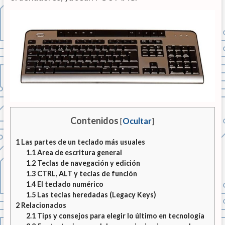
Contenidos
[
Ocultar
]
1
Las partes de un teclado más usuales
1.1
Area de escritura general
1.2
Teclas de navegación y edición
1.3
CTRL, ALT y teclas de función
1.4
El teclado numérico
1.5
Las teclas heredadas (Legacy Keys)
2
Relacionados
2.1
Tips y consejos para elegir lo último en tecnología