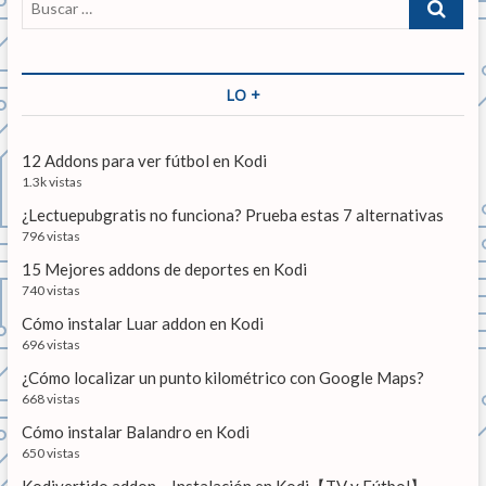
c
t
s
u
i
e
i
s
r
g
ó
c
i
u
a
LO +
n
o
i
r
r
e
d
…
:
n
12 Addons para ver fútbol en Kodi
e
t
1.3k vistas
e
e
¿Lectuepubgratis no funciona? Prueba estas 7 alternativas
:
n
796 vistas
15 Mejores addons de deportes en Kodi
t
740 vistas
r
Cómo instalar Luar addon en Kodi
a
696 vistas
d
¿Cómo localizar un punto kilométrico con Google Maps?
668 vistas
a
Cómo instalar Balandro en Kodi
s
650 vistas