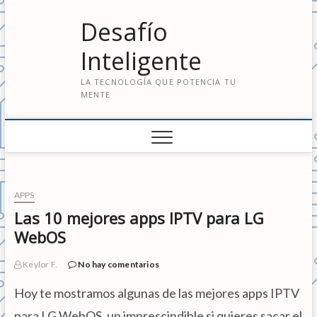
S
Desafío
a
l
Inteligente
t
a
LA TECNOLOGÍA QUE POTENCIA TU
r
MENTE
a
l
c
o
n
t
e
APPS
n
Las 10 mejores apps IPTV para LG
i
WebOS
d
o
Keylor F.
No hay comentarios
Hoy te mostramos algunas de las mejores apps IPTV
para LG WebOS, un imprescindible si quieres sacar el