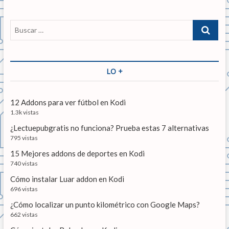
a
d
a
n
a
c
B
t
s
u
i
e
i
s
r
g
ó
c
i
u
a
LO +
n
o
i
r
r
e
d
…
:
n
12 Addons para ver fútbol en Kodi
e
t
1.3k vistas
e
e
¿Lectuepubgratis no funciona? Prueba estas 7 alternativas
:
n
795 vistas
15 Mejores addons de deportes en Kodi
t
740 vistas
r
Cómo instalar Luar addon en Kodi
a
696 vistas
d
¿Cómo localizar un punto kilométrico con Google Maps?
662 vistas
a