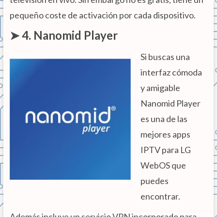
pequeño coste de activación por cada dispositivo.
➤ 4. Nanomid Player
Si buscas una
interfaz cómoda
y amigable
Nanomid Player
es una de las
mejores apps
IPTV para LG
WebOS que
puedes
encontrar.
Además incluye un servicio VPN incorporado para