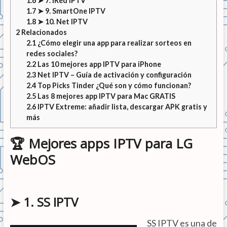
1.6
➤ 7. iRed IPTV
1.7
➤ 9. SmartOne IPTV
1.8
➤ 10. Net IPTV
2
Relacionados
2.1
¿Cómo elegir una app para realizar sorteos en
redes sociales?
2.2
Las 10 mejores app IPTV para iPhone
2.3
Net IPTV – Guía de activación y configuración
2.4
Top Picks Tinder ¿Qué son y cómo funcionan?
2.5
Las 8 mejores app IPTV para Mac GRATIS
2.6
IPTV Extreme: añadir lista, descargar APK gratis y
más
🏆 Mejores apps IPTV para LG
WebOS
➤ 1. SS IPTV
SS IPTV es una de