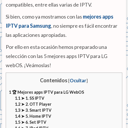
compatibles, entre ellas varias de IPTV.
Si bien, como ya mostramos con las
mejores apps
IPTV para Samsung
, no siempre es fácil encontrar
las aplicaciones apropiadas.
Por ello en esta ocasión hemos preparado una
selección con las 5 mejores apps IPTV para LG
webOS. ¡Veámoslas!
Contenidos
[
Ocultar
]
1
🏆 Mejores apps IPTV para LG WebOS
1.1
➤ 1. SS IPTV
1.2
➤ 2. OTT Player
1.3
➤ 3. Smart IPTV
1.4
➤ 5. Home IPTV
1.5
➤ 6. Set IPTV