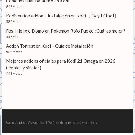
Cómo instalar Balandro en Kodi
s
648 vistas
Kodivertido addon – Instalación en Kodi【TV y Fútbol】
580 vistas
Fosil Helix o Domo en Pokemon Rojo Fuego ¿Cuál es mejor?
558 vistas
Addon Torrest en Kodi – Guía de instalación
522 vistas
Mejores addons oficiales para Kodi 21 Omega en 2026
(legales y sin líos)
448 vistas
Contacto
|
Aviso legal
|
Política de privacidad y cookies