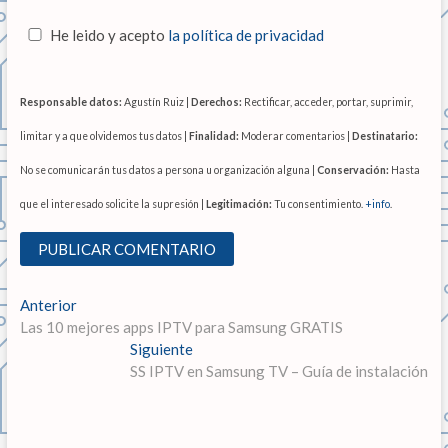
He leido y acepto
la política de privacidad
Responsable datos:
Agustín Ruiz |
Derechos:
Rectificar, acceder, portar, suprimir,
limitar y a que olvidemos tus datos |
Finalidad:
Moderar comentarios |
Destinatario:
No se comunicarán tus datos a persona u organización alguna |
Conservación:
Hasta
que el interesado solicite la supresión |
Legitimación:
Tu consentimiento.
+info
.
N
Anterior
E
Las 10 mejores apps IPTV para Samsung GRATIS
n
a
t
Siguiente
E
v
r
SS IPTV en Samsung TV – Guía de instalación
n
a
t
e
d
r
g
a
a