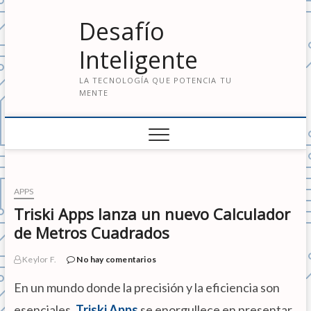
S
Desafío
a
l
Inteligente
t
a
LA TECNOLOGÍA QUE POTENCIA TU
r
MENTE
a
l
c
o
n
t
e
APPS
n
Triski Apps lanza un nuevo Calculador
i
de Metros Cuadrados
d
o
Keylor F.
No hay comentarios
En un mundo donde la precisión y la eficiencia son
esenciales,
Triski Apps
se enorgullece en presentar