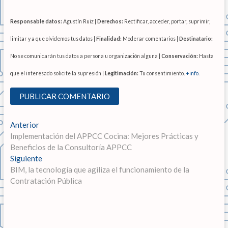
Responsable datos:
Agustín Ruiz |
Derechos:
Rectificar, acceder, portar, suprimir,
limitar y a que olvidemos tus datos |
Finalidad:
Moderar comentarios |
Destinatario:
No se comunicarán tus datos a persona u organización alguna |
Conservación:
Hasta
que el interesado solicite la supresión |
Legitimación:
Tu consentimiento.
+info
.
N
Anterior
E
Implementación del APPCC Cocina: Mejores Prácticas y
n
a
Beneficios de la Consultoría APPCC
t
v
Siguiente
r
E
BIM, la tecnología que agiliza el funcionamiento de la
a
n
e
Contratación Pública
d
t
g
a
r
a
a
a
n
d
c
t
a