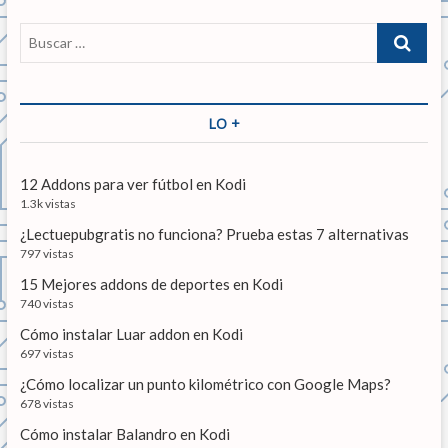
i
e
s
B
r
i
ó
u
i
g
s
n
o
u
c
r
i
d
a
LO +
:
e
r
e
n
…
t
e
12 Addons para ver fútbol en Kodi
e
1.3k vistas
n
:
¿Lectuepubgratis no funciona? Prueba estas 7 alternativas
t
797 vistas
r
15 Mejores addons de deportes en Kodi
a
740 vistas
Cómo instalar Luar addon en Kodi
d
697 vistas
a
¿Cómo localizar un punto kilométrico con Google Maps?
s
678 vistas
Cómo instalar Balandro en Kodi