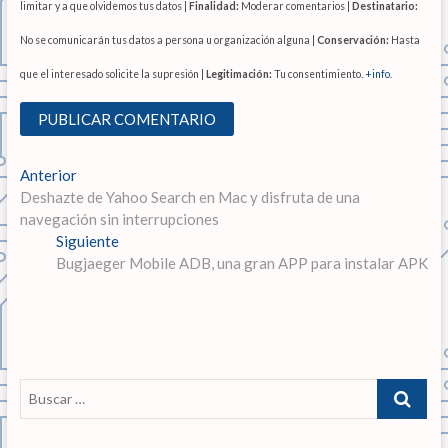
limitar y a que olvidemos tus datos |
Finalidad:
Moderar comentarios |
Destinatario:
No se comunicarán tus datos a persona u organización alguna |
Conservación:
Hasta
que el interesado solicite la supresión |
Legitimación:
Tu consentimiento.
+info
.
N
Anterior
E
Deshazte de Yahoo Search en Mac y disfruta de una
n
a
navegación sin interrupciones
t
v
Siguiente
r
E
Bugjaeger Mobile ADB, una gran APP para instalar APK
a
n
e
d
t
g
a
r
a
a
a
n
d
c
t
a
B
i
e
s
u
r
i
ó
s
i
g