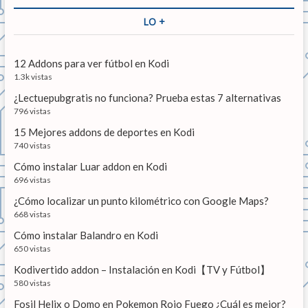
c
n
o
u
a
LO +
r
i
d
r
:
e
…
e
n
12 Addons para ver fútbol en Kodi
t
e
1.3k vistas
e
n
¿Lectuepubgratis no funciona? Prueba estas 7 alternativas
:
796 vistas
t
15 Mejores addons de deportes en Kodi
r
740 vistas
a
Cómo instalar Luar addon en Kodi
696 vistas
d
¿Cómo localizar un punto kilométrico con Google Maps?
a
668 vistas
s
Cómo instalar Balandro en Kodi
650 vistas
Kodivertido addon – Instalación en Kodi【TV y Fútbol】
580 vistas
Fosil Helix o Domo en Pokemon Rojo Fuego ¿Cuál es mejor?