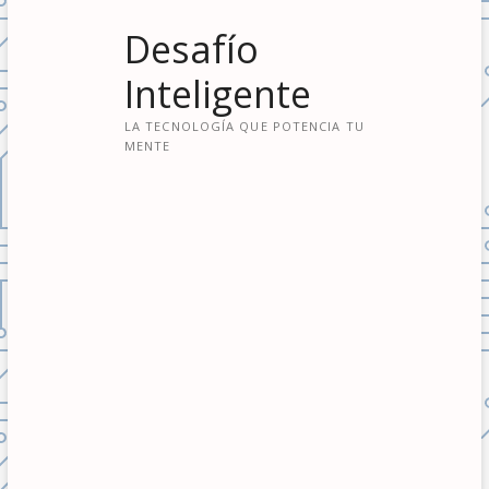
S
Desafío
a
l
Inteligente
t
a
LA TECNOLOGÍA QUE POTENCIA TU
r
MENTE
a
l
c
o
n
t
e
n
i
d
o