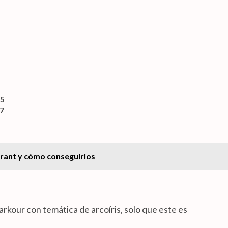
65
7
orant y cómo conseguirlos
kour con temática de arcoíris, solo que este es