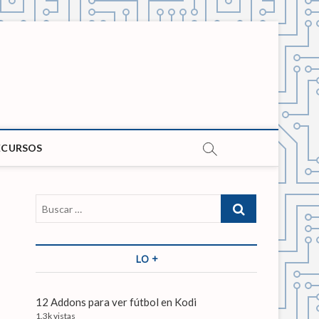
ECURSOS
B
u
s
c
LO +
a
r
…
12 Addons para ver fútbol en Kodi
1.3k vistas