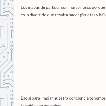
Los mapas de parkour son maravillosos porque p
es lo divertido que resulta hacer piruetas y bail
Eso si para limpiar nuestra conciencia tenemo
también son mortales!