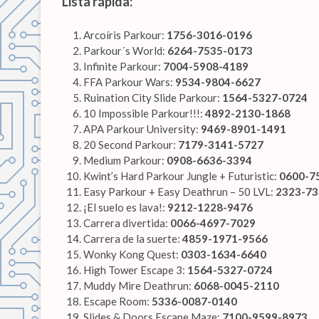
Lista rápida:
Arcoíris Parkour:
1756-3016-0196
Parkour´s World:
6264-7535-0173
Infinite Parkour:
7004-5908-4189
FFA Parkour Wars:
9534-9804-6627
Ruination City Slide Parkour:
1564-5327-0724
10 Impossible Parkour!!!:
4892-2130-1868
APA Parkour University:
9469-8901-1491
20 Second Parkour:
7179-3141-5727
Medium Parkour:
0908-6636-3394
Kwint’s Hard Parkour Jungle + Futuristic:
0600-7
Easy Parkour + Easy Deathrun – 50 LVL:
2323-73
¡El suelo es lava!:
9212-1228-9476
Carrera divertida:
0066-4697-7029
Carrera de la suerte:
4859-1971-9566
Wonky Kong Quest:
0303-1634-6640
High Tower Escape 3:
1564-5327-0724
Muddy Mire Deathrun:
6068-0045-2110
Escape Room:
5336-0087-0140
Slides & Doors Escape Maze:
7100-9599-8973