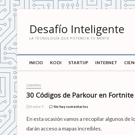
S
a
Desafío Inteligente
l
t
LA TECNOLOGÍA QUE POTENCIA TU MENTE
a
r
a
l
INICIO
KODI
STARTUP
INTERNET
CIEN
c
o
n
t
GAMING
e
30 Códigos de Parkour en Fortnite
n
i
Keylor F.
No hay comentarios
d
En esta ocasión vamos a recopilar algunos de lo
o
darán acceso a mapas increíbles.