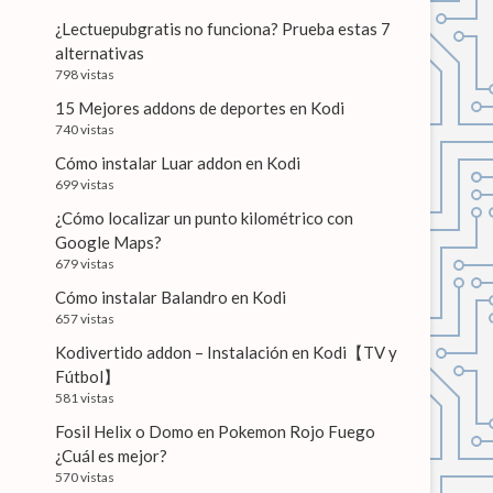
¿Lectuepubgratis no funciona? Prueba estas 7
alternativas
798 vistas
15 Mejores addons de deportes en Kodi
740 vistas
Cómo instalar Luar addon en Kodi
699 vistas
¿Cómo localizar un punto kilométrico con
Google Maps?
679 vistas
Cómo instalar Balandro en Kodi
657 vistas
Kodivertido addon – Instalación en Kodi【TV y
Fútbol】
581 vistas
Fosil Helix o Domo en Pokemon Rojo Fuego
¿Cuál es mejor?
570 vistas