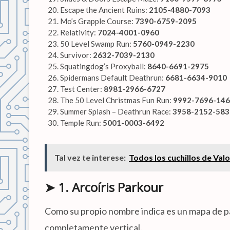
Escape the Ancient Ruins:
2105-4880-7093
Mo’s Grapple Course:
7390-6759-2095
Relativity:
7024-4001-0960
50 Level Swamp Run:
5760-0949-2230
Survivor:
2632-7039-2130
Squatingdog’s Proxyball:
8640-6691-2975
Spidermans Default Deathrun:
6681-6634-9010
Test Center:
8981-2966-6727
The 50 Level Christmas Fun Run:
9992-7696-14
Summer Splash – Deathrun Race:
3958-2152-583
Temple Run:
5001-0003-6492
Tal vez te interese:
Todos los cuchillos de Val
➤ 1. Arcoíris Parkour
Como su propio nombre indica es un mapa de par
completamente vertical.