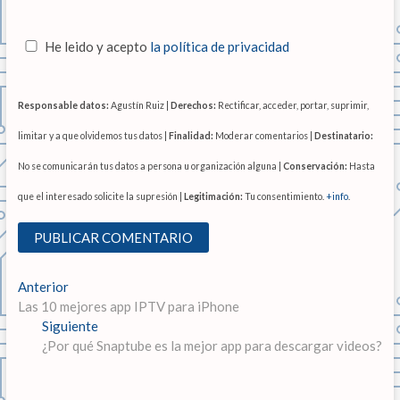
He leido y acepto
la política de privacidad
Responsable datos:
Agustín Ruiz |
Derechos:
Rectificar, acceder, portar, suprimir,
limitar y a que olvidemos tus datos |
Finalidad:
Moderar comentarios |
Destinatario:
No se comunicarán tus datos a persona u organización alguna |
Conservación:
Hasta
que el interesado solicite la supresión |
Legitimación:
Tu consentimiento.
+info
.
N
Anterior
E
Las 10 mejores app IPTV para iPhone
n
a
Siguiente
t
E
v
¿Por qué Snaptube es la mejor app para descargar videos?
r
n
a
t
e
d
r