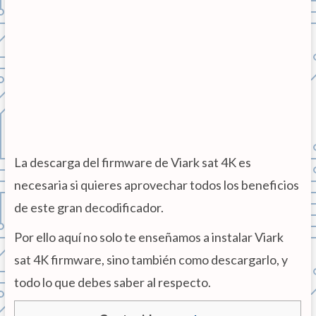
La descarga del firmware de Viark sat 4K es
necesaria si quieres aprovechar todos los beneficios
de este gran decodificador.
Por ello aquí no solo te enseñamos a instalar
Viark
sat 4K
firmware
, sino también como
descargarlo
,
y
to
do
lo
que
deb
es
sab
er
al respecto.