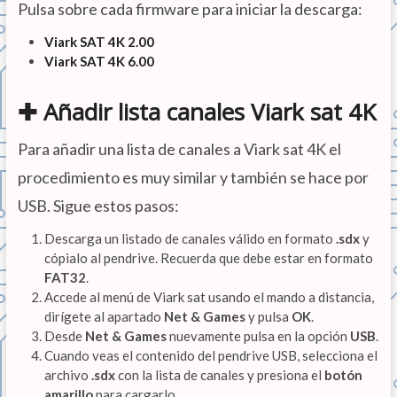
Pulsa sobre cada firmware para iniciar la descarga:
Viark SAT 4K 2.00
Viark SAT 4K 6.00
✚ Añadir lista canales Viark sat 4K
Para añadir una lista de canales a Viark sat 4K el
procedimiento es muy similar y también se hace por
USB. Sigue estos pasos:
Descarga un listado de canales válido en formato
.sdx
y
cópialo al pendrive. Recuerda que debe estar en formato
FAT32
.
Accede al menú de Viark sat usando el mando a distancia,
dirígete al apartado
Net & Games
y pulsa
OK
.
Desde
Net & Games
nuevamente pulsa en la opción
USB
.
Cuando veas el contenido del pendrive USB, selecciona el
archivo
.sdx
con la lista de canales y presiona el
botón
amarillo
para cargarlo.