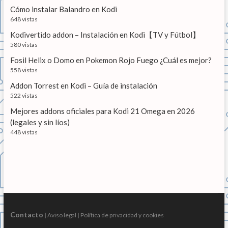
a
Cómo instalar Balandro en Kodi
s
648 vistas
Kodivertido addon – Instalación en Kodi【TV y Fútbol】
580 vistas
Fosil Helix o Domo en Pokemon Rojo Fuego ¿Cuál es mejor?
558 vistas
Addon Torrest en Kodi – Guía de instalación
522 vistas
Mejores addons oficiales para Kodi 21 Omega en 2026
(legales y sin líos)
448 vistas
Contacto
|
Aviso legal
|
Política de privacidad y cookies