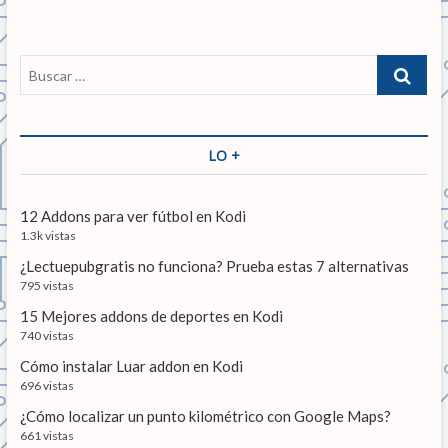
g
a
a
a
d
a
n
a
c
B
t
s
u
i
e
i
s
r
g
ó
c
i
u
a
LO +
n
o
i
r
r
e
d
…
:
n
12 Addons para ver fútbol en Kodi
e
t
1.3k vistas
e
e
¿Lectuepubgratis no funciona? Prueba estas 7 alternativas
:
n
795 vistas
15 Mejores addons de deportes en Kodi
t
740 vistas
r
Cómo instalar Luar addon en Kodi
a
696 vistas
d
¿Cómo localizar un punto kilométrico con Google Maps?
661 vistas