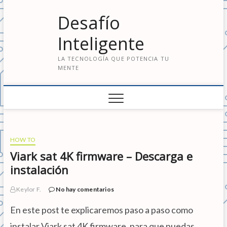
S
Desafío
a
l
Inteligente
t
a
LA TECNOLOGÍA QUE POTENCIA TU
r
MENTE
a
l
c
o
n
t
e
HOW TO
n
Viark sat 4K firmware – Descarga e
i
instalación
d
o
Keylor F.
No hay comentarios
En este post te explicaremos paso a paso como
instalar Viark sat 4K firmware, para que puedas