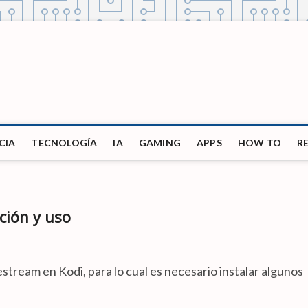
CIA
TECNOLOGÍA
IA
GAMING
APPS
HOW TO
R
ación y uso
tream en Kodi, para lo cual es necesario instalar algunos