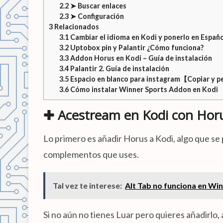
2.2
➤ Buscar enlaces
2.3
➤ Configuración
3
Relacionados
3.1
Cambiar el idioma en Kodi y ponerlo en Españ
3.2
Uptobox pin y Palantir ¿Cómo funciona?
3.3
Addon Horus en Kodi – Guía de instalación
3.4
Palantir 2. Guía de instalación
3.5
Espacio en blanco para instagram【Copiar y 
3.6
Cómo instalar Winner Sports Addon en Kodi
✚ Acestream en Kodi con Hor
Lo primero es añadir Horus a Kodi, algo que se
complementos que uses.
Tal vez te interese:
Alt Tab no funciona en Win
Si no aún no tienes Luar pero quieres añadirlo,