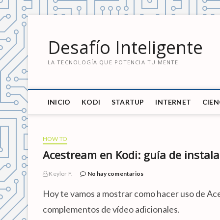
S
a
Desafío Inteligente
l
t
LA TECNOLOGÍA QUE POTENCIA TU MENTE
a
r
a
l
INICIO
KODI
STARTUP
INTERNET
CIEN
c
o
n
t
HOW TO
e
Acestream en Kodi: guía de instal
n
i
Keylor F.
No hay comentarios
d
Hoy te vamos a mostrar como hacer uso de Aces
o
complementos de vídeo adicionales.