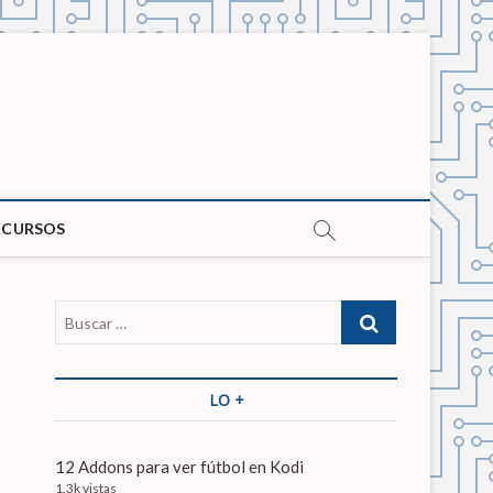
ECURSOS
B
u
s
c
LO +
a
r
…
12 Addons para ver fútbol en Kodi
1.3k vistas