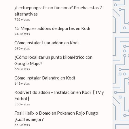
¿Lectuepubgratis no funciona? Prueba estas 7
alternativas
795 vistas
15 Mejores addons de deportes en Kodi
740 vistas
Cómo instalar Luar addon en Kodi
696 vistas
¿Cómo localizar un punto kilométrico con
Google Maps?
663 vistas
Cómo instalar Balandro en Kodi
648 vistas
Kodivertido addon – Instalación en Kodi【TV y
Fútbol】
580 vistas
Fosil Helix o Domo en Pokemon Rojo Fuego
¿Cuál es mejor?
558 vistas