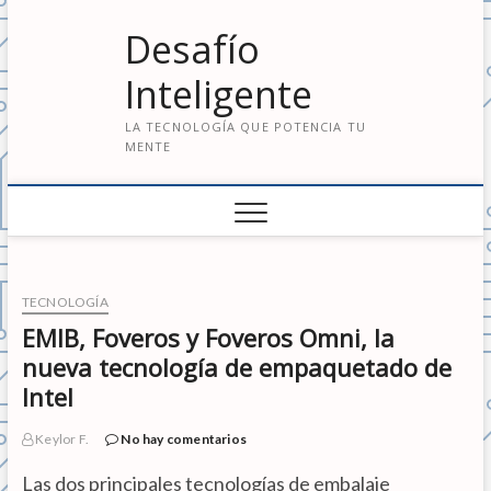
S
Desafío
a
l
Inteligente
t
a
LA TECNOLOGÍA QUE POTENCIA TU
r
MENTE
a
l
c
o
n
t
e
TECNOLOGÍA
n
EMIB, Foveros y Foveros Omni, la
i
nueva tecnología de empaquetado de
d
Intel
o
Keylor F.
No hay comentarios
Las dos principales tecnologías de embalaje