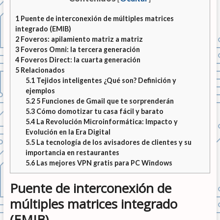
1
Puente de interconexión de múltiples matrices
integrado (EMIB)
2
Foveros: apilamiento matriz a matriz
3
Foveros Omni: la tercera generación
4
Foveros Direct: la cuarta generación
5
Relacionados
5.1
Tejidos inteligentes ¿Qué son? Definición y
ejemplos
5.2
5 Funciones de Gmail que te sorprenderán
5.3
Cómo domotizar tu casa fácil y barato
5.4
La Revolución Microinformática: Impacto y
Evolución en la Era Digital
5.5
La tecnología de los avisadores de clientes y su
importancia en restaurantes
5.6
Las mejores VPN gratis para PC Windows
Puente de interconexión de
múltiples matrices integrado
(EMIB)