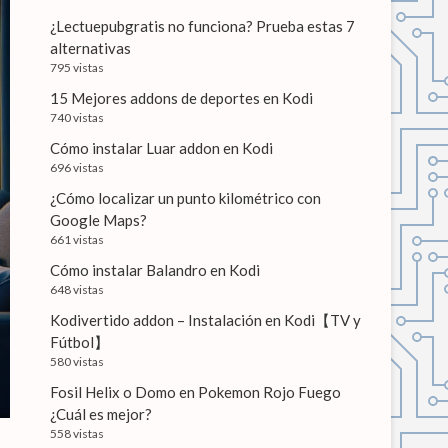
¿Lectuepubgratis no funciona? Prueba estas 7
alternativas
795 vistas
15 Mejores addons de deportes en Kodi
740 vistas
Cómo instalar Luar addon en Kodi
696 vistas
¿Cómo localizar un punto kilométrico con
Google Maps?
661 vistas
Cómo instalar Balandro en Kodi
648 vistas
Kodivertido addon – Instalación en Kodi【TV y
Fútbol】
580 vistas
Fosil Helix o Domo en Pokemon Rojo Fuego
¿Cuál es mejor?
558 vistas