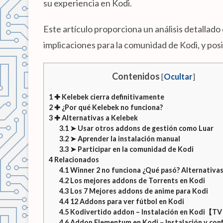
su experiencia en Kodi.
Este artículo proporciona un análisis detallado
implicaciones para la comunidad de Kodi, y posi
Contenidos
[
Ocultar
]
1
✚ Kelebek cierra definitivamente
2
✚ ¿Por qué Kelebek no funciona?
3
✚ Alternativas a Kelebek
3.1
➤ Usar otros addons de gestión como Luar
3.2
➤ Aprender la instalación manual
3.3
➤ Participar en la comunidad de Kodi
4
Relacionados
4.1
Winner 2 no funciona ¿Qué pasó? Alternativas
4.2
Los mejores addons de Torrents en Kodi
4.3
Los 7 Mejores addons de anime para Kodi
4.4
12 Addons para ver fútbol en Kodi
4.5
Kodivertido addon – Instalación en Kodi【TV
4.6
Addon Elementum en Kodi – Instalación y conf