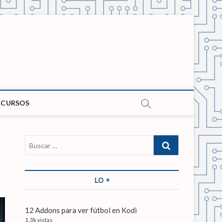
ECURSOS
B
u
s
c
LO +
a
r
…
12 Addons para ver fútbol en Kodi
1.3k vistas