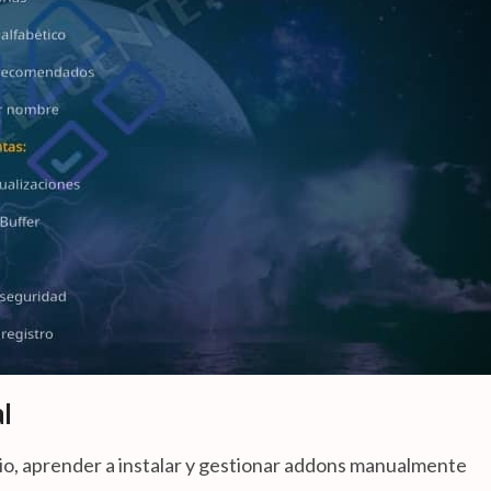
l
io, aprender a instalar y gestionar addons manualmente