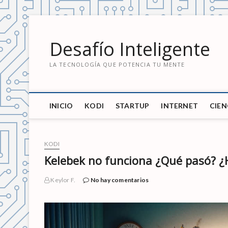
S
a
Desafío Inteligente
l
t
LA TECNOLOGÍA QUE POTENCIA TU MENTE
a
r
a
l
INICIO
KODI
STARTUP
INTERNET
CIEN
c
o
n
t
KODI
e
Kelebek no funciona ¿Qué pasó? ¿
n
i
Keylor F.
No hay comentarios
d
o