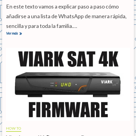
h
En este texto vamos a explicar paso a paso cómo
a
r
añadirse a una lista de WhatsApp de manera rápida,
á
n
sencilla y para toda la familia.…
l
Ver más
¿
a
C
v
ó
i
m
d
o
a
a
m
ñ
á
a
s
d
f
i
á
r
c
s
i
e
l
a
u
n
a
l
HOW TO
i