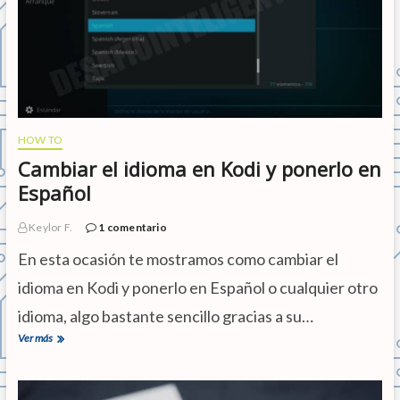
o
r
r
e
c
t
a
m
e
HOW TO
n
Cambiar el idioma en Kodi y ponerlo en
t
e
Español
u
n
Keylor F.
1 comentario
t
e
En esta ocasión te mostramos como cambiar el
s
t
idioma en Kodi y ponerlo en Español o cualquier otro
d
e
idioma, algo bastante sencillo gracias a su…
v
Ver más
C
e
a
l
m
o
b
c