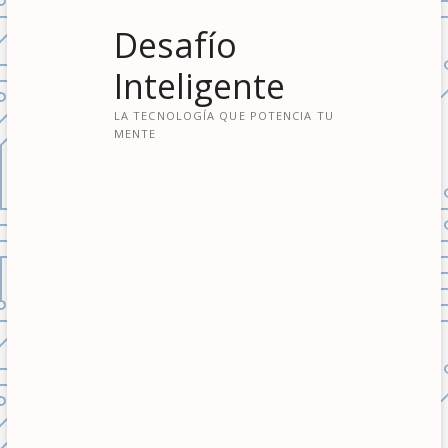
S
Desafío
a
l
Inteligente
t
a
LA TECNOLOGÍA QUE POTENCIA TU
r
MENTE
a
l
c
o
n
t
e
n
i
d
o