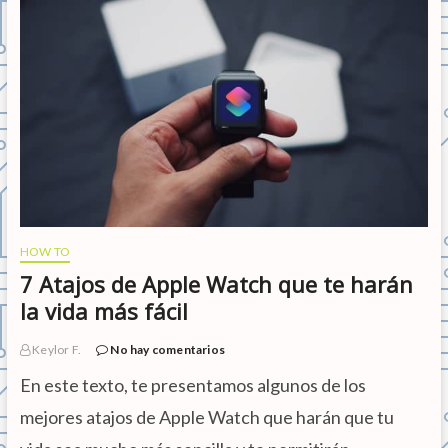
i
i
a
d
r
a
e
d
l
d
i
e
d
I
i
n
o
t
m
e
a
r
e
n
n
e
K
t
HOW TO
o
d
7 Atajos de Apple Watch que te harán
i
la vida más fácil
y
p
o
Keylor F.
No hay comentarios
n
e
En este texto, te presentamos algunos de los
r
mejores atajos de Apple Watch que harán que tu
l
o