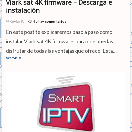
Viark sat 4K firmware – Descarga e
s
t
instalación
a
d
Keylor F.
No hay comentarios
e
W
En este post te explicaremos paso a paso como
h
a
instalar Viark sat 4K firmware, para que puedas
t
s
disfrutar de todas las ventajas que ofrece. Esta…
A
Ver más
V
p
i
p
a
?
r
k
s
a
t
4
K
f
i
r
m