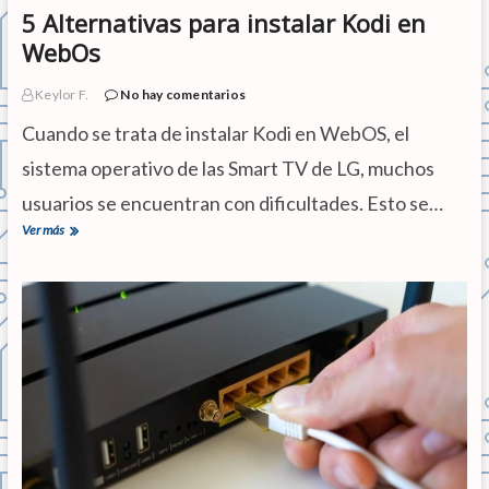
5 Alternativas para instalar Kodi en
u
s
WebOs
a
r
e
Keylor F.
No hay comentarios
s
Cuando se trata de instalar Kodi en WebOS, el
t
e
sistema operativo de las Smart TV de LG, muchos
c
o
usuarios se encuentran con dificultades. Esto se…
m
Ver más
5
a
A
n
l
d
t
o
e
e
r
n
n
L
a
i
t
n
i
u
v
x
a
s
p