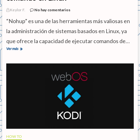
Keylor F.
No hay comentarios
“Nohup” es una de las herramientas más valiosas en
la administración de sistemas basados en Linux, ya
que ofrece la capacidad de ejecutar comandos de…
Ver más
N
o
h
u
p
:
c
ó
m
o
y
p
o
r
q
u
HOW TO
é