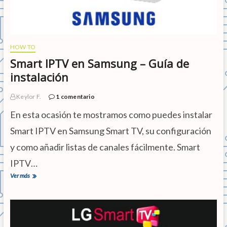
w
a
r
e
–
D
HOW TO
e
Smart IPTV en Samsung – Guía de
s
c
instalación
a
r
Keylor F.
1 comentario
g
a
En esta ocasión te mostramos como puedes instalar
e
i
Smart IPTV en Samsung Smart TV, su configuración
n
y como añadir listas de canales fácilmente. Smart
s
t
IPTV…
a
l
Ver más
S
a
m
c
a
i
r
ó
t
n
I