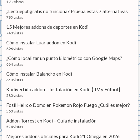
í
1.3k vistas
e
d
a
¿Lectuepubgratis no funciona? Prueba estas 7 alternativas
d
e
e
795 vistas
i
e
15 Mejores addons de deportes en Kodi
n
740 vistas
s
n
t
Cómo instalar Luar addon en Kodi
t
a
696 vistas
l
r
a
¿Cómo localizar un punto kilométrico con Google Maps?
c
a
664 vistas
i
Cómo instalar Balandro en Kodi
ó
d
n
650 vistas
a
Kodivertido addon – Instalación en Kodi【TV y Fútbol】
s
580 vistas
Fosil Helix o Domo en Pokemon Rojo Fuego ¿Cuál es mejor?
560 vistas
Addon Torrest en Kodi – Guía de instalación
524 vistas
Mejores addons oficiales para Kodi 21 Omega en 2026