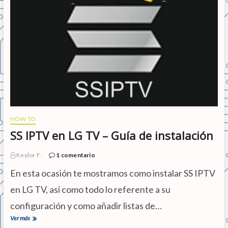
P
T
V
e
n
S
a
m
s
u
n
g
–
HOW TO
G
SS IPTV en LG TV – Guía de instalación
u
í
a
Keylor F.
1 comentario
d
e
En esta ocasión te mostramos como instalar SS IPTV
i
n
en LG TV, así como todo lo referente a su
s
configuración y como añadir listas de…
t
a
Ver más
S
l
S