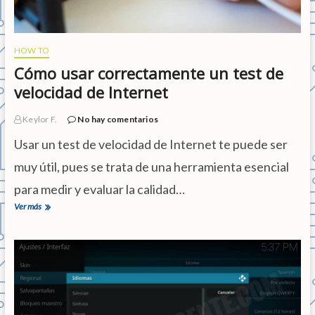
a
r
a
i
HOW TO
n
Cómo usar correctamente un test de
s
t
velocidad de Internet
a
l
Keylor F.
No hay comentarios
a
r
Usar un test de velocidad de Internet te puede ser
K
o
muy útil, pues se trata de una herramienta esencial
d
para medir y evaluar la calidad…
i
e
Ver más
C
n
ó
W
m
e
o
b
u
O
s
s
a
r
c