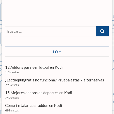
a
t
e
d
r
g
a
a
a
d
a
n
a
c
B
t
s
u
i
e
i
s
r
g
ó
c
i
u
a
LO +
n
o
i
r
r
e
d
…
:
n
12 Addons para ver fútbol en Kodi
e
t
1.3k vistas
e
e
¿Lectuepubgratis no funciona? Prueba estas 7 alternativas
:
n
798 vistas
15 Mejores addons de deportes en Kodi
t
740 vistas
r
Cómo instalar Luar addon en Kodi
a
699 vistas