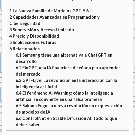
1
La Nueva Familia de Modelos GPT-5.6
2
Capacidades Avanzadas en Programación y
Ciberseguridad
3
Supervisión y Acceso Limitado
4
Precio y Disponibilidad
5
Implicaciones Futuras
6
Relacionados
6.1
Samsung tiene una alternativa a ChatGPT en
desarrollo
6.2
FinGPT, una IA financiera diseñada para aprender
del mercado
6.3
GPT-Live: La revolución en la interacción con la
inteligencia artificial
6.4
El fenómeno AI Washing: cómo la inteligencia
artificial se convierte en una falsa promesa
6.5
Sakana Fugu: la nueva revolución en orquestación
de modelos de IA
6.6
ControlNet en Stable Difussion AI: todo lo que
debes saber