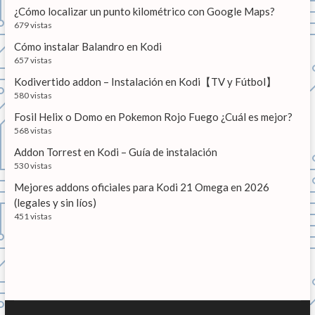
d
¿Cómo localizar un punto kilométrico con Google Maps?
679 vistas
a
Cómo instalar Balandro en Kodi
s
657 vistas
Kodivertido addon – Instalación en Kodi【TV y Fútbol】
580 vistas
Fosil Helix o Domo en Pokemon Rojo Fuego ¿Cuál es mejor?
568 vistas
Addon Torrest en Kodi – Guía de instalación
530 vistas
Mejores addons oficiales para Kodi 21 Omega en 2026
(legales y sin líos)
451 vistas