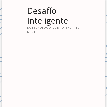
S
Desafío
a
l
Inteligente
t
a
LA TECNOLOGÍA QUE POTENCIA TU
r
MENTE
a
l
c
o
n
t
e
n
i
d
o