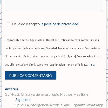
He leido y acepto
la política de privacidad
Responsable datos:
Agustín Ruiz |
Derechos:
Rectificar, acceder, portar, suprimir,
limitar y a que olvidemos tus datos |
Finalidad:
Moderar comentarios |
Destinatario:
No se comunicarán tus datos a persona u organización alguna |
Conservación:
Hasta
que el interesado solicite la supresión |
Legitimación:
Tu consentimiento.
+info
.
N
Anterior
E
GLM-5.2: China ya tiene su propio Mythos, y es libre
n
a
Siguiente
t
E
v
Spilo: La Inteligencia Artificial que Organiza WhatsApp
r
n