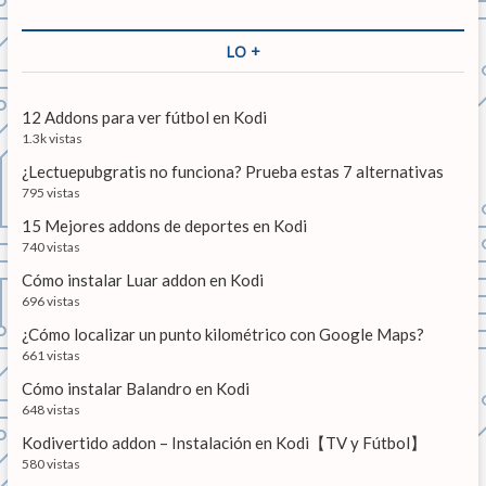
ó
s
i
g
c
n
o
u
a
LO +
r
i
d
r
:
e
…
e
n
12 Addons para ver fútbol en Kodi
t
e
1.3k vistas
e
n
¿Lectuepubgratis no funciona? Prueba estas 7 alternativas
:
795 vistas
t
15 Mejores addons de deportes en Kodi
r
740 vistas
a
Cómo instalar Luar addon en Kodi
696 vistas
d
¿Cómo localizar un punto kilométrico con Google Maps?
a
661 vistas
s
Cómo instalar Balandro en Kodi
648 vistas
Kodivertido addon – Instalación en Kodi【TV y Fútbol】
580 vistas