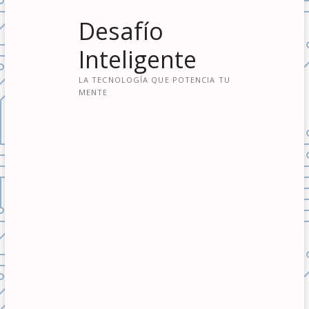
S
Desafío
a
l
Inteligente
t
a
LA TECNOLOGÍA QUE POTENCIA TU
r
MENTE
a
l
c
o
n
t
e
n
i
d
o