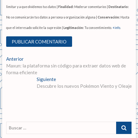
limitar y a que olvidemos tus datos |
Finalidad:
Moderar comentarios |
Destinatario:
No se comunicarán tus datos a persona u organización alguna |
Conservación:
Hasta
que el interesado solicite la supresión |
Legitimación:
Tu consentimiento.
+info
.
N
Anterior
E
Maxun: la plataforma sin código para extraer datos web de
n
a
forma eficiente
t
v
r
Siguiente
E
a
Descubre los nuevos Pokémon Viento y Oleaje
n
e
d
t
g
a
r
a
a
a
n
d
c
t
a
B
i
e
s
u
r
i