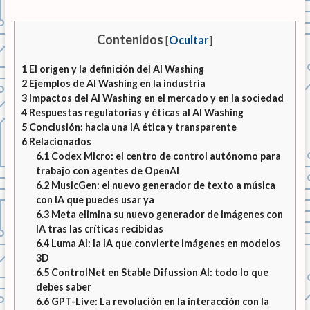
Contenidos
[
Ocultar
]
1
El origen y la definición del AI Washing
2
Ejemplos de AI Washing en la industria
3
Impactos del AI Washing en el mercado y en la sociedad
4
Respuestas regulatorias y éticas al AI Washing
5
Conclusión: hacia una IA ética y transparente
6
Relacionados
6.1
Codex Micro: el centro de control autónomo para
trabajo con agentes de OpenAI
6.2
MusicGen: el nuevo generador de texto a música
con IA que puedes usar ya
6.3
Meta elimina su nuevo generador de imágenes con
IA tras las críticas recibidas
6.4
Luma AI: la IA que convierte imágenes en modelos
3D
6.5
ControlNet en Stable Difussion AI: todo lo que
debes saber
6.6
GPT-Live: La revolución en la interacción con la