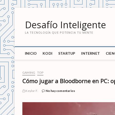
S
a
Desafío Inteligente
l
t
LA TECNOLOGÍA QUE POTENCIA TU MENTE
a
r
a
l
INICIO
KODI
STARTUP
INTERNET
CIEN
c
o
n
t
GAMING
TOP
e
Cómo jugar a Bloodborne en PC: o
n
i
Keylor F.
No hay comentarios
d
o