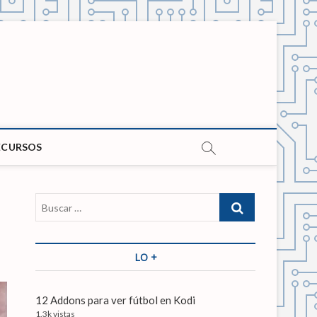
ECURSOS
B
u
s
c
LO +
a
r
…
12 Addons para ver fútbol en Kodi
1.3k vistas