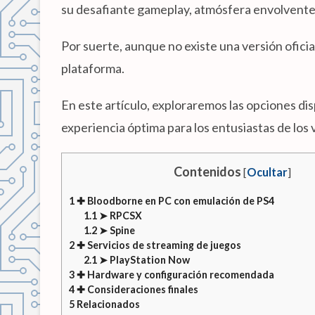
su desafiante gameplay, atmósfera envolvente 
Por suerte, aunque no existe una versión oficia
plataforma.
En este artículo, exploraremos las opciones dis
experiencia óptima para los entusiastas de los
Contenidos
[
Ocultar
]
1
✚ Bloodborne en PC con emulación de PS4
1.1
➤ RPCSX
1.2
➤ Spine
2
✚ Servicios de streaming de juegos
2.1
➤ PlayStation Now
3
✚ Hardware y configuración recomendada
4
✚ Consideraciones finales
5
Relacionados