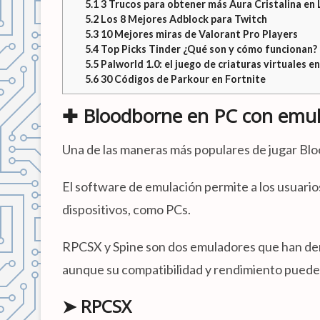
5.1
3 Trucos para obtener más Aura Cristalina en 
5.2
Los 8 Mejores Adblock para Twitch
5.3
10 Mejores miras de Valorant Pro Players
5.4
Top Picks Tinder ¿Qué son y cómo funcionan?
5.5
Palworld 1.0: el juego de criaturas virtuales e
5.6
30 Códigos de Parkour en Fortnite
✚ Bloodborne en PC con emul
Una de las maneras más populares de jugar Bl
El software de emulación permite a los usuario
dispositivos, como PCs.
RPCSX y Spine son dos emuladores que han dem
aunque su compatibilidad y rendimiento pueden
➤ RPCSX