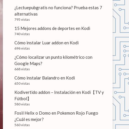
¿Lectuepubgratis no funciona? Prueba estas 7
alternativas
795 vistas
15 Mejores addons de deportes en Kodi
740 vistas
Cómo instalar Luar addon en Kodi
696 vistas
¿Cómo localizar un punto kilométrico con
Google Maps?
668 vistas
Cómo instalar Balandro en Kodi
650 vistas
Kodivertido addon – Instalación en Kodi【TV y
Fútbol】
580 vistas
Fosil Helix o Domo en Pokemon Rojo Fuego
¿Cuál es mejor?
560 vistas