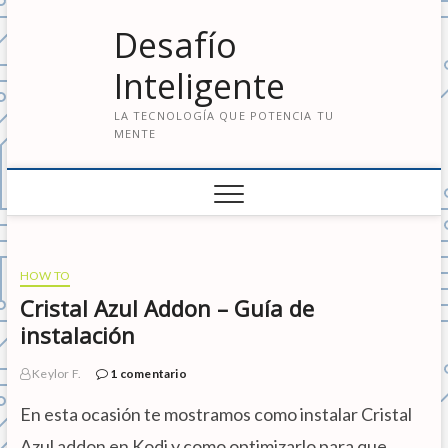
S
Desafío
a
l
Inteligente
t
a
LA TECNOLOGÍA QUE POTENCIA TU
r
MENTE
a
l
c
o
n
t
e
HOW TO
n
Cristal Azul Addon – Guía de
i
instalación
d
o
Keylor F.
1 comentario
En esta ocasión te mostramos como instalar Cristal
Azul addon en Kodi y como optimizarlo para que