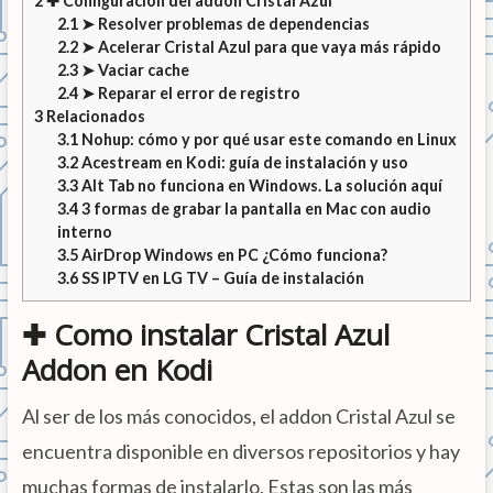
2
✚ Configuración del addon Cristal Azul
2.1
➤ Resolver problemas de dependencias
2.2
➤ Acelerar Cristal Azul para que vaya más rápido
2.3
➤ Vaciar cache
2.4
➤ Reparar el error de registro
3
Relacionados
3.1
Nohup: cómo y por qué usar este comando en Linux
3.2
Acestream en Kodi: guía de instalación y uso
3.3
Alt Tab no funciona en Windows. La solución aquí
3.4
3 formas de grabar la pantalla en Mac con audio
interno
3.5
AirDrop Windows en PC ¿Cómo funciona?
3.6
SS IPTV en LG TV – Guía de instalación
✚ Como instalar Cristal Azul
Addon en Kodi
Al ser de los más conocidos, el addon Cristal Azul se
encuentra disponible en diversos repositorios y hay
muchas formas de instalarlo. Estas son las más