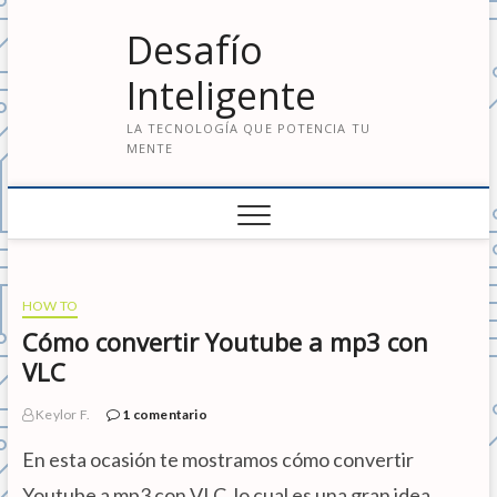
S
Desafío
a
l
Inteligente
t
a
LA TECNOLOGÍA QUE POTENCIA TU
r
MENTE
a
l
c
o
n
t
e
HOW TO
n
Cómo convertir Youtube a mp3 con
i
VLC
d
o
Keylor F.
1 comentario
En esta ocasión te mostramos cómo convertir
Youtube a mp3 con VLC, lo cual es una gran idea