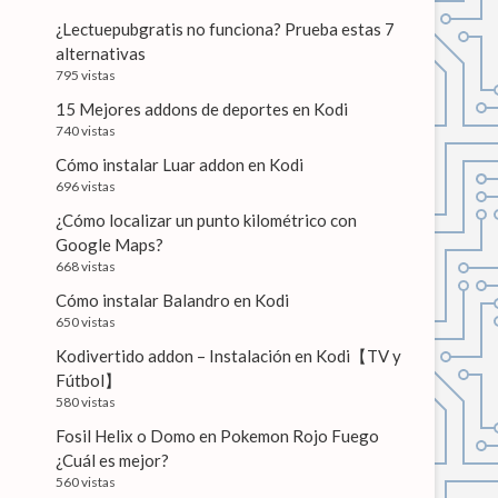
¿Lectuepubgratis no funciona? Prueba estas 7
alternativas
795 vistas
15 Mejores addons de deportes en Kodi
740 vistas
Cómo instalar Luar addon en Kodi
696 vistas
¿Cómo localizar un punto kilométrico con
Google Maps?
668 vistas
Cómo instalar Balandro en Kodi
650 vistas
Kodivertido addon – Instalación en Kodi【TV y
Fútbol】
580 vistas
Fosil Helix o Domo en Pokemon Rojo Fuego
¿Cuál es mejor?
560 vistas