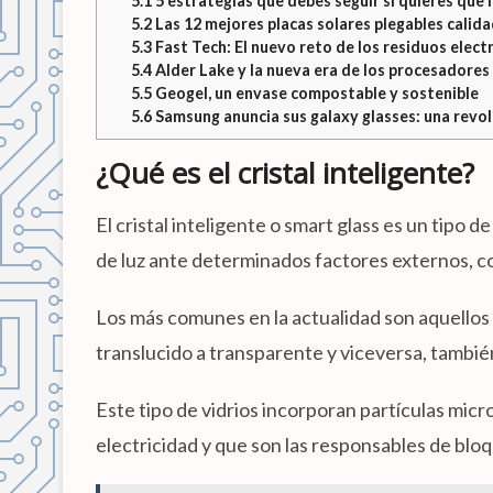
5.1
5 estrategias que debes seguir si quieres que
5.2
Las 12 mejores placas solares plegables calida
5.3
Fast Tech: El nuevo reto de los residuos elect
5.4
Alder Lake y la nueva era de los procesadores
5.5
Geogel, un envase compostable y sostenible
5.6
Samsung anuncia sus galaxy glasses: una revoluc
¿Qué es el cristal inteligente?
El cristal inteligente o smart glass es un tipo 
de luz ante determinados factores externos, co
Los más comunes en la actualidad son aquellos
translucido a transparente y viceversa, tambi
Este tipo de vidrios incorporan partículas mi
electricidad y que son las responsables de bl