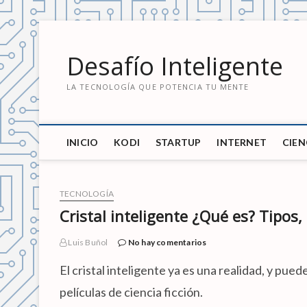
S
a
Desafío Inteligente
l
t
LA TECNOLOGÍA QUE POTENCIA TU MENTE
a
r
a
l
INICIO
KODI
STARTUP
INTERNET
CIEN
c
o
n
t
TECNOLOGÍA
e
Cristal inteligente ¿Qué es? Tipos
n
i
Luis Buñol
No hay comentarios
d
El cristal inteligente ya es una realidad, y pu
o
películas de ciencia ficción.