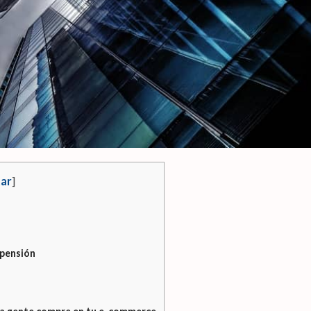
ar
]
spensión