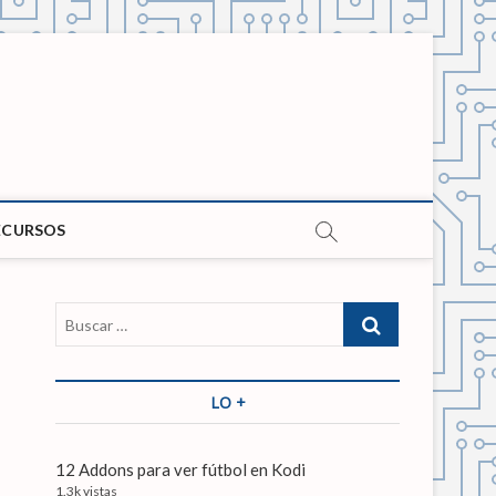
ECURSOS
B
u
s
c
LO +
a
r
…
12 Addons para ver fútbol en Kodi
1.3k vistas