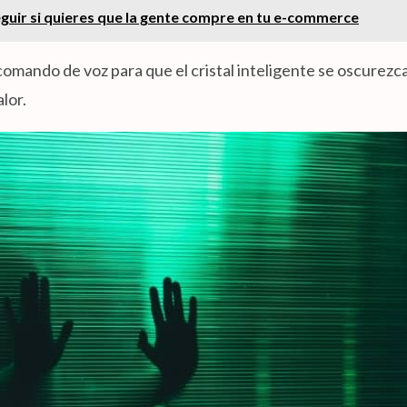
eguir si quieres que la gente compre en tu e-commerce
omando de voz para que el cristal inteligente se oscurezc
alor.