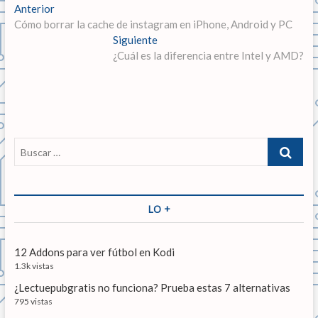
N
Anterior
E
Cómo borrar la cache de instagram en iPhone, Android y PC
n
a
t
Siguiente
E
v
r
¿Cuál es la diferencia entre Intel y AMD?
n
a
t
e
d
r
g
a
a
a
d
a
n
a
c
B
t
s
u
i
e
i
s
r
g
ó
c
i
u
a
LO +
n
o
i
r
r
e
d
…
:
n
12 Addons para ver fútbol en Kodi
e
t
1.3k vistas
e
e
¿Lectuepubgratis no funciona? Prueba estas 7 alternativas
:
n
795 vistas