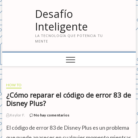
S
Desafío
a
l
Inteligente
t
a
LA TECNOLOGÍA QUE POTENCIA TU
r
MENTE
a
l
c
o
n
t
e
HOW TO
n
¿Cómo reparar el código de error 83 de
i
Disney Plus?
d
o
Keylor F.
No hay comentarios
El código de error 83 de Disney Plus es un problema
que puede aparecer en cualquier momento mientras