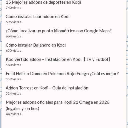
15 Mejores addons de deportes en Kodi
t
740 vistas
r
Cómo instalar Luar addon en Kodi
a
696 vistas
d
¿Cómo localizar un punto kilométrico con Google Maps?
664 vistas
a
Cómo instalar Balandro en Kodi
s
650 vistas
Kodivertido addon – Instalación en Kodi【TV y Fútbol】
580 vistas
Fosil Helix o Domo en Pokemon Rojo Fuego ¿Cuál es mejor?
559 vistas
Addon Torrest en Kodi – Guía de instalación
524 vistas
Mejores addons oficiales para Kodi 21 Omega en 2026
(legales y sin líos)
449 vistas