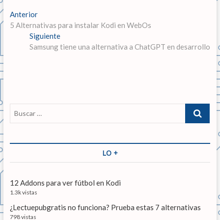
N
Anterior
E
5 Alternativas para instalar Kodi en WebOs
n
a
Siguiente
t
E
v
Samsung tiene una alternativa a ChatGPT en desarrollo
r
n
a
t
e
d
r
g
a
a
a
d
a
n
a
c
B
t
s
u
i
e
i
s
r
g
ó
c
i
u
a
LO +
n
o
i
r
r
e
d
…
:
n
12 Addons para ver fútbol en Kodi
e
t
1.3k vistas
e
e
¿Lectuepubgratis no funciona? Prueba estas 7 alternativas
:
798 vistas