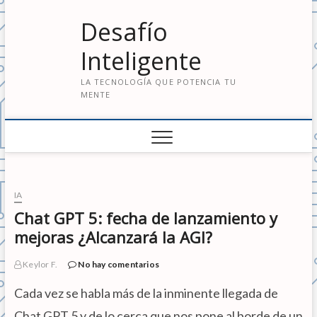
S
Desafío
a
l
Inteligente
t
a
LA TECNOLOGÍA QUE POTENCIA TU
r
MENTE
a
l
c
o
n
t
e
IA
n
Chat GPT 5: fecha de lanzamiento y
i
mejoras ¿Alcanzará la AGI?
d
o
Keylor F.
No hay comentarios
Cada vez se habla más de la inminente llegada de
Chat GPT 5 y de lo cerca que nos pone al borde de un