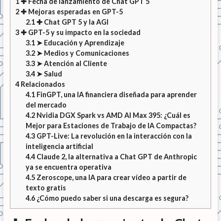
1
✚ Fecha de lanzamiento de Chat GPT 5
2
✚ Mejoras esperadas en GPT-5
2.1
✚ Chat GPT 5 y la AGI
3
✚ GPT-5 y su impacto en la sociedad
3.1
➤ Educación y Aprendizaje
3.2
➤ Medios y Comunicaciones
3.3
➤ Atención al Cliente
3.4
➤ Salud
4
Relacionados
4.1
FinGPT, una IA financiera diseñada para aprender
del mercado
4.2
Nvidia DGX Spark vs AMD AI Max 395: ¿Cuál es
Mejor para Estaciones de Trabajo de IA Compactas?
4.3
GPT-Live: La revolución en la interacción con la
inteligencia artificial
4.4
Claude 2, la alternativa a Chat GPT de Anthropic
ya se encuentra operativa
4.5
Zeroscope, una IA para crear vídeo a partir de
texto gratis
4.6
¿Cómo puedo saber si una descarga es segura?