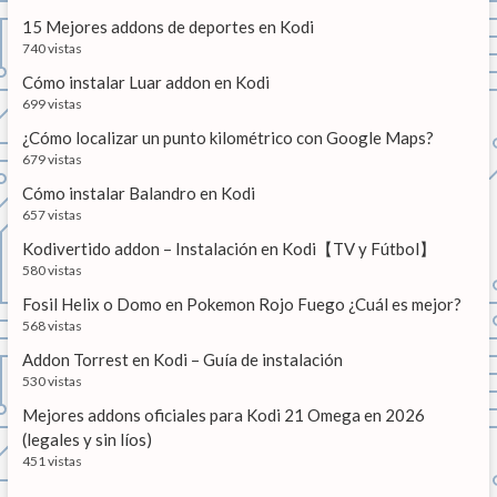
n
15 Mejores addons de deportes en Kodi
t
740 vistas
r
Cómo instalar Luar addon en Kodi
a
699 vistas
d
¿Cómo localizar un punto kilométrico con Google Maps?
679 vistas
a
Cómo instalar Balandro en Kodi
s
657 vistas
Kodivertido addon – Instalación en Kodi【TV y Fútbol】
580 vistas
Fosil Helix o Domo en Pokemon Rojo Fuego ¿Cuál es mejor?
568 vistas
Addon Torrest en Kodi – Guía de instalación
530 vistas
Mejores addons oficiales para Kodi 21 Omega en 2026
(legales y sin líos)
451 vistas